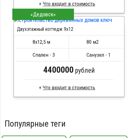
Что входит в стоимость
«Дедовск»
Профилированный брус
Стропила, балки 50х200 мм
Двухэтажный коттедж 9х12
Кровля металлочерепица
Метизы, саморезы, гвозди
8х12,5 м
80 м2
Сборка на березовые нагеля, джут
Металлические сваи 108 диаметр
Спален - 3
Санузел - 1
4400000
рублей
Что входит в стоимость
Брус камерной сушки
Стропила, балки 50х200 мм
Кровля металлочерепица
Популярные теги
Метизы, саморезы, гвозди
Сборка на березовые нагеля, джут