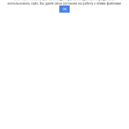
использовать сайт, Вы даете свое согласие на работу с этими файлами.
Проекты
OK
Бани под ключ
Бани из бруса
Бани из бруса естественной влажности
Бани из бруса камерной сушки
Бани из сухого бруса
Бани из клееного бруса
Бани из профилированного бруса
Электрика в доме под ключ
Отопление в доме под ключ
Меню
О компании
Производство
Портфолио
Вопрос — ответ
Проектная документация
Строительные услуги
Отзывы клиентов
Гарантия
Контакты