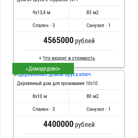
9х13,4 м
83 м2
Спален - 3
Санузел - 1
4565000
рублей
Что входит в стоимость
«Домодедово»
Клееный брус
Стропила, балки 50х200 мм
Деревянный дом для проживания 10x10
Кровля металлочерепица
Метизы, саморезы, гвозди
8х10 м
80 м2
Сборка на березовые нагеля, джут
Металлические сваи 108 диаметр
Спален - 3
Санузел - 1
4400000
рублей