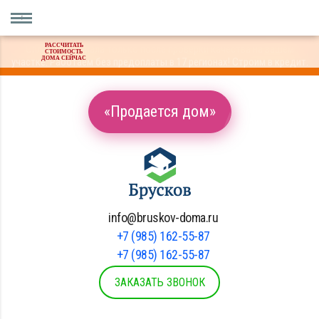
РАССЧИТАТЬ
Оплата материала только после проверки качества на вашем
СТОИМОСТЬ
ДОМА СЕЙЧАС
участке. Работаем без предоплаты в 17 регионах! Строим в кредит.
«Продается дом»
info@bruskov-doma.ru
+7 (985) 162-55-87
+7 (985) 162-55-87
ЗАКАЗАТЬ ЗВОНОК